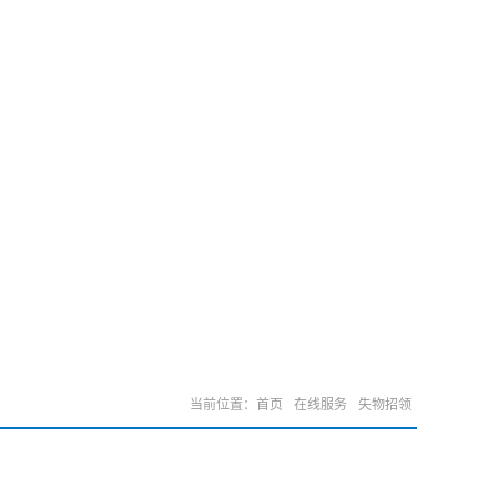
安全课堂
法律法规
资料下载
联系我们
当前位置：
首页
在线服务
失物招领