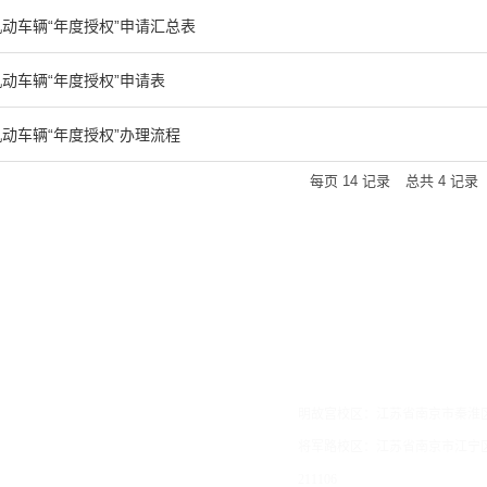
机动车辆“年度授权”申请汇总表
机动车辆“年度授权”申请表
机动车辆“年度授权”办理流程
每页
14
记录
总共
4
记录
联系我们
Contact Us
明故宫校区：江苏省南京市秦淮区御
将军路校区：江苏省南京市江宁区
211106