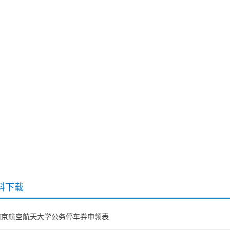
首页
新闻动态
部门概况
在线服务
服务指南
料下载
南京航空航天大学公务停车券申领表